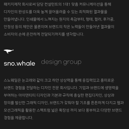
패키지제작 회사로써 담당 컨설턴트의
1대1 맞춤 커뮤니케이션을 통해
디자인의 완성도를 더욱 높게 끌어올려줄 수 있는 최적화된 결과물을
만들어냅니다.
인쇄물에서 느껴지는 원지의 촉감부터, 형태, 컬러, 후가공,
안정성 등의 제안은 물론이며 브랜드의 작은 노력들이 만들어낸 결과물이
소비자의 손에 온전하게 전달되기까지를 생각합니다.
design group
sno.whale
스노웨일은 눈고래와 같이 크고 하얀 상상력을 통해 응집력있고 흥미로운
브랜드 경험을 전달하는 디자인 전문 회사입니다.
기업과 브랜드에 생명력을
부여하는 아이덴티티 디자인과 기본과 규칙에 충실한 편집디자인, 상상과
창의를 발산한 그래픽 디자인,
브랜드가 갖춰야 할 기초를 튼튼하게 다지고 웹과
모션그래픽을 활용한 스펙트럼 넓은 확장성 까지 보다 풍부하고 다양한
브랜드
경험을 제공합니다.